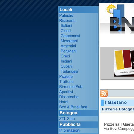
Locali
Palestre
Ristoranti
Italiani
Cinesi
Giapponesi
Messicani
Argentini
Peruviani
Greci
Indiani
Cubani
Tailandesi
Pizzerie
Trattorie
Birrerie e Pub
Aperitivi
Discoteche
Hotel
I Gaetano
Bed & Breakfast
Pizzerie Bologn
Bologna
ZTL Sirio
Pubblicità
Pizzeria I Gaet
via Bovi Campegg
Informazioni