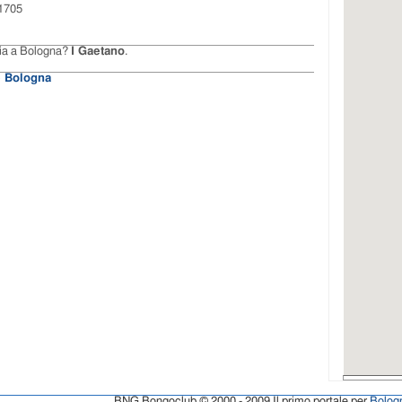
1705
ria a Bologna?
I Gaetano
.
e Bologna
BNG Bongoclub © 2000 - 2009 Il primo portale per
Bolog