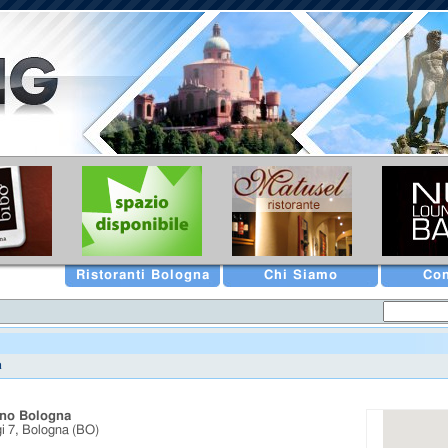
Ristoranti Bologna
Chi Siamo
Con
a
ano Bologna
i 7, Bologna (BO)