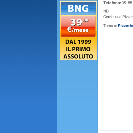
Telefono:
05155
ND
Cerchi una Pizze
Torna a:
Pizzeri