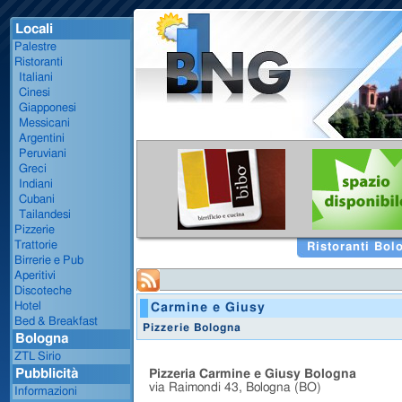
Locali
Palestre
Ristoranti
Italiani
Cinesi
Giapponesi
Messicani
Argentini
Peruviani
Greci
Indiani
Cubani
Tailandesi
Pizzerie
Trattorie
Ristoranti Bol
Birrerie e Pub
Aperitivi
Discoteche
Hotel
Carmine e Giusy
Bed & Breakfast
Pizzerie Bologna
Bologna
ZTL Sirio
Pubblicità
Pizzeria Carmine e Giusy Bologna
via Raimondi 43, Bologna (BO)
Informazioni