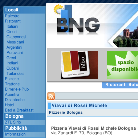
Locali
Palestre
Ristoranti
Italiani
Cinesi
Giapponesi
Messicani
Argentini
Peruviani
Greci
Indiani
Cubani
Tailandesi
Pizzerie
Trattorie
Ristoranti Bol
Birrerie e Pub
Aperitivi
Discoteche
Hotel
Viavai di Rossi Michele
Bed & Breakfast
Pizzerie Bologna
Bologna
ZTL Sirio
Pubblicità
Pizzeria Viavai di Rossi Michele Bologna
via Zanardi F. 70, Bologna (BO)
Informazioni