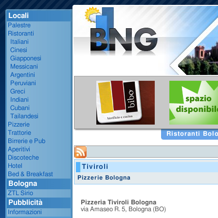
Locali
Palestre
Ristoranti
Italiani
Cinesi
Giapponesi
Messicani
Argentini
Peruviani
Greci
Indiani
Cubani
Tailandesi
Pizzerie
Trattorie
Ristoranti Bol
Birrerie e Pub
Aperitivi
Discoteche
Hotel
Tiviroli
Bed & Breakfast
Pizzerie Bologna
Bologna
ZTL Sirio
Pubblicità
Pizzeria Tiviroli Bologna
via Amaseo R. 5, Bologna (BO)
Informazioni