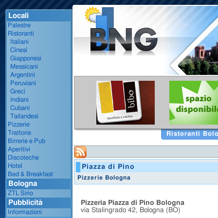
Locali
Palestre
Ristoranti
Italiani
Cinesi
Giapponesi
Messicani
Argentini
Peruviani
Greci
Indiani
Cubani
Tailandesi
Pizzerie
Trattorie
Ristoranti Bol
Birrerie e Pub
Aperitivi
Discoteche
Hotel
Piazza di Pino
Bed & Breakfast
Pizzerie Bologna
Bologna
ZTL Sirio
Pubblicità
Pizzeria Piazza di Pino Bologna
via Stalingrado 42, Bologna (BO)
Informazioni