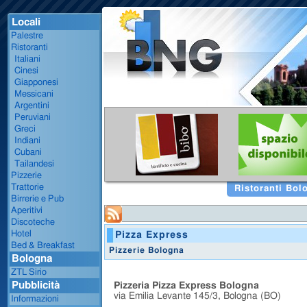
Locali
Palestre
Ristoranti
Italiani
Cinesi
Giapponesi
Messicani
Argentini
Peruviani
Greci
Indiani
Cubani
Tailandesi
Pizzerie
Trattorie
Ristoranti Bol
Birrerie e Pub
Aperitivi
Discoteche
Hotel
Pizza Express
Bed & Breakfast
Pizzerie Bologna
Bologna
ZTL Sirio
Pubblicità
Pizzeria Pizza Express Bologna
via Emilia Levante 145/3, Bologna (BO)
Informazioni