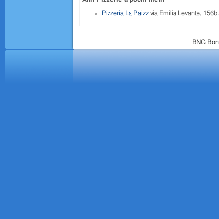
Altri Pizzerie a pochi metri
Pizzeria La Paizz
via Emilia Levante, 156b
BNG Bongo