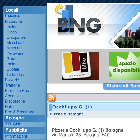
Locali
Palestre
Ristoranti
Italiani
Cinesi
Giapponesi
Messicani
Argentini
Peruviani
Greci
Indiani
Cubani
Tailandesi
Pizzerie
Trattorie
Ristoranti Bol
Birrerie e Pub
Aperitivi
Discoteche
Hotel
Occhilupo G. (1)
Bed & Breakfast
Pizzerie Bologna
Bologna
ZTL Sirio
Pubblicità
Pizzeria Occhilupo G. (1) Bologna
via Marsala 35, Bologna (BO)
Informazioni