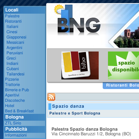
Locali
Palestre
Ristoranti
Italiani
Cinesi
Giapponesi
Messicani
Argentini
Peruviani
Greci
Indiani
Cubani
Tailandesi
Pizzerie
Trattorie
Ristoranti Bol
Birrerie e Pub
Aperitivi
Discoteche
Hotel
Spazio danza
Bed & Breakfast
Palestre e Sport Bologna
Bologna
ZTL Sirio
Pubblicità
Palestra Spazio danza Bologna
Via Cincinnato Baruzzi 1/2, Bologna (BO)
Informazioni