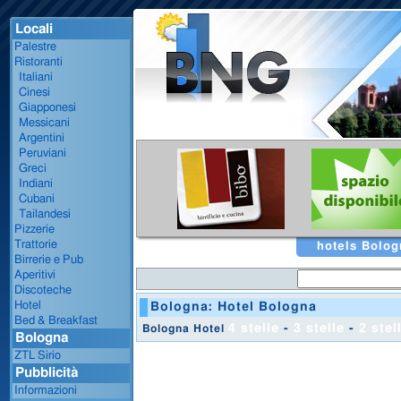
Locali
Palestre
Ristoranti
Italiani
Cinesi
Giapponesi
Messicani
Argentini
Peruviani
Greci
Indiani
Cubani
Tailandesi
Pizzerie
Trattorie
hotels Bolog
Birrerie e Pub
Aperitivi
Discoteche
Hotel
Bologna: Hotel Bologna
Bed & Breakfast
4 stelle
-
3 stelle
-
2 stel
Bologna Hotel
Bologna
ZTL Sirio
Pubblicità
Informazioni