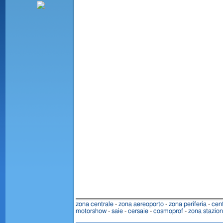
zona centrale
-
zona aereoporto
-
zona periferia
-
cent
motorshow
-
saie
-
cersaie
-
cosmoprof
-
zona stazio