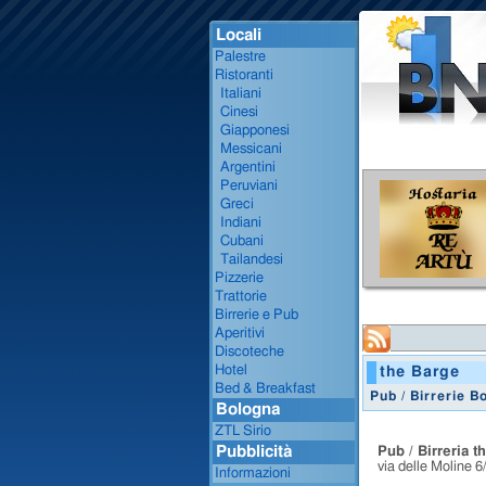
Locali
Palestre
Ristoranti
Italiani
Cinesi
Giapponesi
Messicani
Argentini
Peruviani
Greci
Indiani
Cubani
Tailandesi
Pizzerie
Trattorie
Birrerie e Pub
Aperitivi
Discoteche
Hotel
the Barge
Bed & Breakfast
Pub / Birrerie B
Bologna
ZTL Sirio
Pubblicità
Pub / Birreria 
via delle Moline 
Informazioni