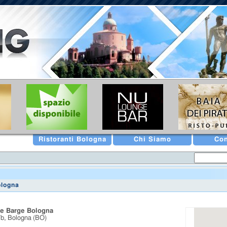
Ristoranti Bologna
Chi Siamo
Con
ologna
the Barge Bologna
6/b, Bologna (BO)