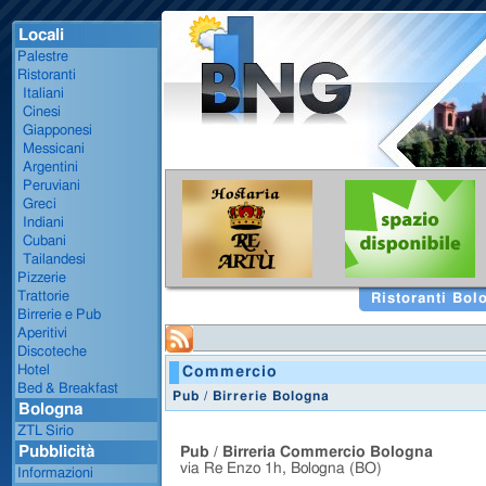
Locali
Palestre
Ristoranti
Italiani
Cinesi
Giapponesi
Messicani
Argentini
Peruviani
Greci
Indiani
Cubani
Tailandesi
Pizzerie
Trattorie
Ristoranti Bol
Birrerie e Pub
Aperitivi
Discoteche
Hotel
Commercio
Bed & Breakfast
Pub / Birrerie Bologna
Bologna
ZTL Sirio
Pubblicità
Pub / Birreria Commercio Bologna
via Re Enzo 1h, Bologna (BO)
Informazioni